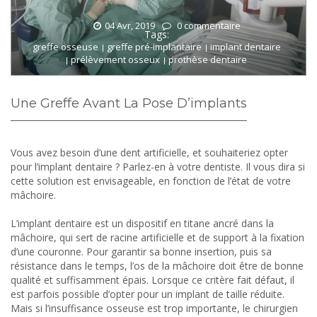
04 Avr, 2019
0 commentaire
Tags:
greffe osseuse
greffe pré-implantaire
implant dentaire
prélèvement osseux
prothèse dentaire
Une Greffe Avant La Pose D’implants
Vous avez besoin d’une dent artificielle, et souhaiteriez opter
pour l’implant dentaire ? Parlez-en à votre dentiste. Il vous dira si
cette solution est envisageable, en fonction de l’état de votre
mâchoire.
L’implant dentaire est un dispositif en titane ancré dans la
mâchoire, qui sert de racine artificielle et de support à la fixation
d’une couronne. Pour garantir sa bonne insertion, puis sa
résistance dans le temps, l’os de la mâchoire doit être de bonne
qualité et suffisamment épais. Lorsque ce critère fait défaut, il
est parfois possible d’opter pour un implant de taille réduite.
Mais si l’insuffisance osseuse est trop importante, le chirurgien